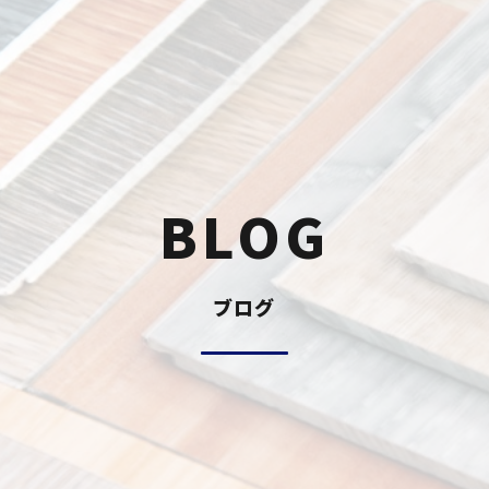
B
L
O
G
ブログ